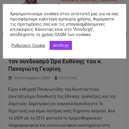
Χρησιμοποιούμε cookies στον ιστότοπό μας για να σας
προσφέρουμε καλύτερη εμπειρία χρήσης, θυμόμαστε
τις προτιμήσεις σας και τις επαναλαμβανόμενες
επισκέψεις. Κάνοντας κλικ στο "Αποδοχή",
αποδέχεστε τη χρήση ΟΛΩΝ των cookies.
Ρυθμίσεις Cookie
Ο Μιχαήλ Παναγιωτίδης υποψήφιος
Αποδοχή
δημοτικός σύμβουλος Αλεξάνδρειας με
τον συνδυασμό Ώρα Ευθύνης του κ.
Παναγιώτη Γκυρίνη
Veriotises
16 Σεπτεμβρίου 2023
Είμαι ο Μιχαήλ Παναγιωτίδης του Κωνσταντίνου
(συνταξιούχου διευθυντή της Εθνικής τράπεζας), και της
Δήμητρας Δημητράκη (εν ενεργεία δασκάλα στο 7ο
δημοτικό), και είμαι πατέρας ενός δίχρονου αγοριού. Από
το 2009 ως το 2015 φοίτησα το τμήμα Μηχανικών
πληροφοριακών και επικοινωνιακών συστημάτων στη