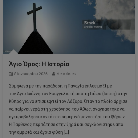
Άγιο Όρος: Η Ιστορία
Veriotises
8 Ιανουαρίου 2026
Σύμφωνα με την παράδοση, η Παναγία έπλεε μαζί με
τον Άγιο Ιωάννη τον Ευαγγελιστή από τη Γιάφα (Ιόππη) στην
Κύπρο για να επισκεφτεί τον Λάζαρο. Όταν το πλοίο άρχισε
να παίρνει νερά στη χερσόνησο του Άθως, αναγκάστηκε να
αγκυροβολήσει κοντά στο σημερινό μοναστήρι του Ιβήρων.
Η Παρθένος περπάτησε στην ξηρά και συγκλονίστηκε από
την ομρφιά και άγρια φύση […]