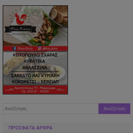
Αναζήτηση
για:
ΠΡΌΣΦΑΤΑ ΆΡΘΡΑ