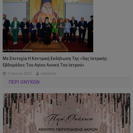
Με Επιτυχία Η Κεντρική Εκδήλωση Της «5ης Ιατρικής
Εβδομάδος Του Αγίου Λουκά Του Ιατρού»
2 Ιουνίου 2023
veriotises
ΠΕΡΊ ΟΝΎΧΩΝ